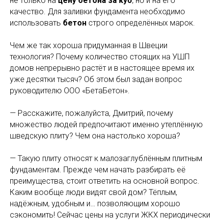
не только на
цену бетона за куб
, но и на его
качество. Для заливки фундамента необходимо
использовать
бетон
строго определённых марок.
Чем же так хороша придуманная в Швеции
технология? Почему количество стоящих на УШП
домов непрерывно растёт и в настоящее время их
уже десятки тысяч? Об этом был задан вопрос
руководителю ООО «БетаБетон».
— Расскажите, пожалуйста, Дмитрий, почему
множество людей предпочитают именно утеплённую
шведскую плиту? Чем она настолько хороша?
— Такую плиту относят к малозаглублённым плитным
фундаментам. Прежде чем начать разбирать её
преимущества, стоит ответить на основной вопрос.
Каким вообще люди видят свой дом? Тёплым,
надёжным, удобным и… позволяющим хорошо
сэкономить! Сейчас цены на услуги ЖКХ периодически